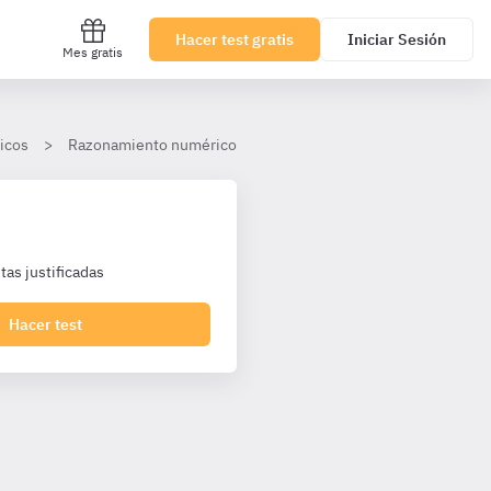
Hacer test gratis
Iniciar Sesión
Mes gratis
icos
Razonamiento numérico
Sistema sexagesimal
as justificadas
Hacer test