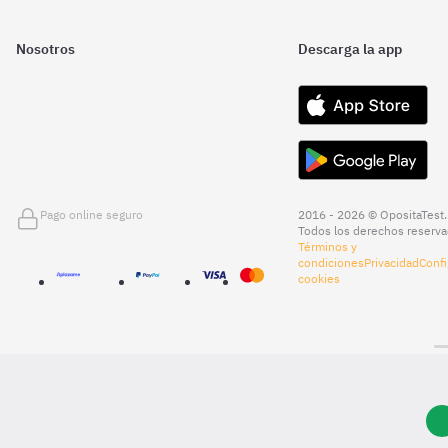
Nosotros
Descarga la app
Pago online seguro
2016 - 2026 © OpositaTest.
Todos los derechos reserva
Términos y
condiciones
Privacidad
Confi
cookies