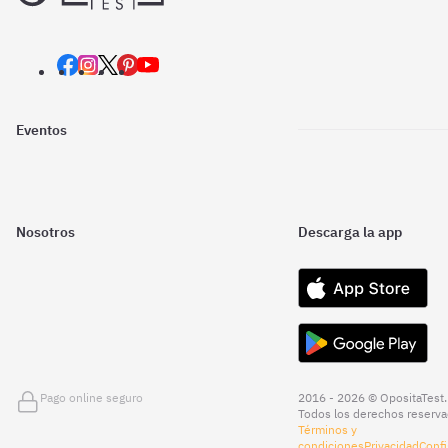
Eventos
Nosotros
Descarga la app
Pago online seguro
2016 - 2026 © OpositaTest.
Todos los derechos reserva
Términos y
condiciones
Privacidad
Confi