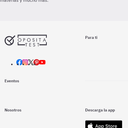
Para ti
Eventos
Nosotros
Descarga la app