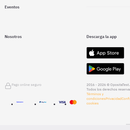
Eventos
Nosotros
Descarga la app
Pago online seguro
2016 - 2026 © OpositaTest.
Todos los derechos reserva
Términos y
condiciones
Privacidad
Confi
cookies