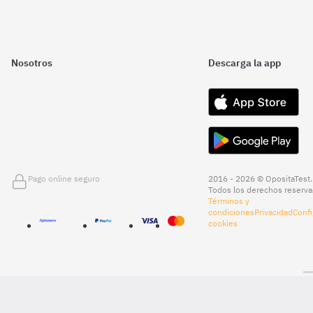
Nosotros
Descarga la app
Pago online seguro
2016 - 2026 © OpositaTest.
Todos los derechos reserva
Términos y
condiciones
Privacidad
Confi
cookies