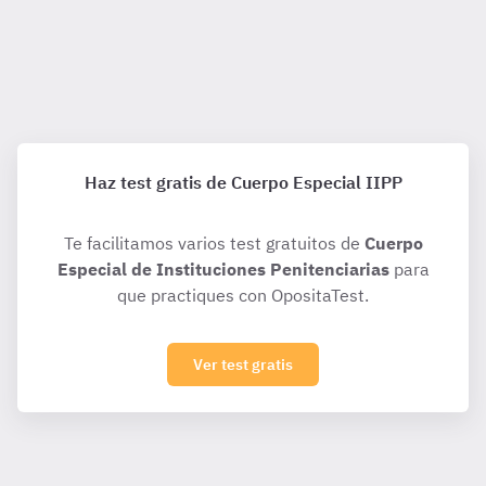
Esquema del Título VIII del Libro II del Código Penal
Actualizado 8 abr 2026
Haz test gratis de Cuerpo Especial IIPP
Te facilitamos varios test gratuitos de
Cuerpo
Especial de Instituciones Penitenciarias
para
que practiques con OpositaTest.
Ver test gratis