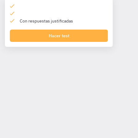
Con respuestas justificadas
Hacer test
Esquemas de I. De las agresiones sexuales. de Tema 42 de
Derecho Penal de Primera parte- Cuerpo Especial IIPP de
Cuerpo Especial de Instituciones Penitenciarias