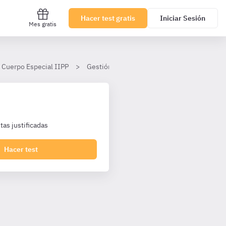
Hacer test gratis
Iniciar Sesión
Mes gratis
 Cuerpo Especial IIPP
Gestión Penitenciaria
Tema 3
II.
as justificadas
Hacer test