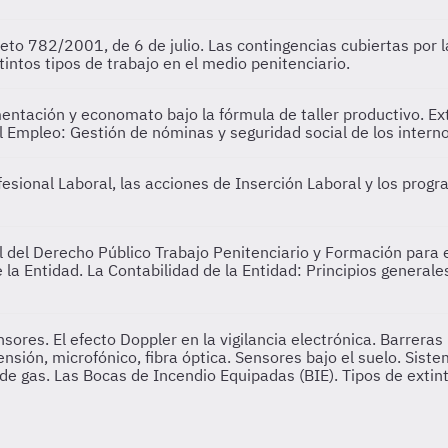
reto 782/2001, de 6 de julio. Las contingencias cubiertas por 
intos tipos de trabajo en el medio penitenciario.
mentación y economato bajo la fórmula de taller productivo. Ext
l Empleo: Gestión de nóminas y seguridad social de los intern
rofesional Laboral, las acciones de Inserción Laboral y los p
 del Derecho Público Trabajo Penitenciario y Formación para 
e la Entidad. La Contabilidad de la Entidad: Principios generale
ores. El efecto Doppler en la vigilancia electrónica. Barreras 
ensión, microfónico, fibra óptica. Sensores bajo el suelo. Sist
y de gas. Las Bocas de Incendio Equipadas (BIE). Tipos de exti