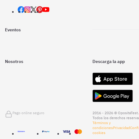
Eventos
Nosotros
Descarga la app
Pago online seguro
2016 - 2026 © OpositaTest.
Todos los derechos reserva
Términos y
condiciones
Privacidad
Confi
cookies