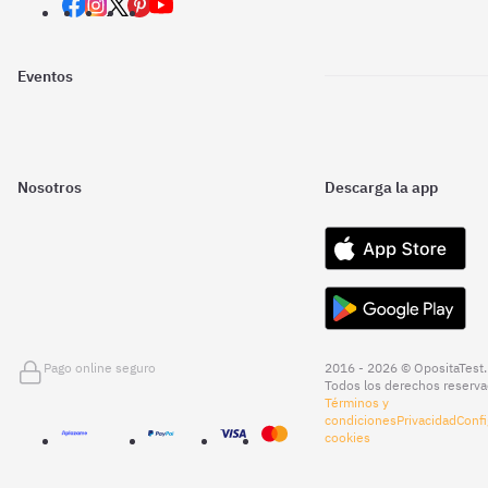
Eventos
Nosotros
Descarga la app
Pago online seguro
2016 - 2026 © OpositaTest.
Todos los derechos reserva
Términos y
condiciones
Privacidad
Confi
cookies