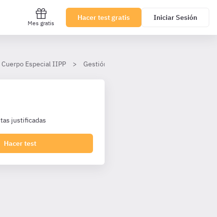
Hacer test gratis
Iniciar Sesión
Mes gratis
 Cuerpo Especial IIPP
Gestión Penitenciaria
Tema 6
II.
as justificadas
Hacer test