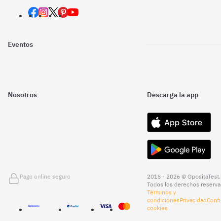
Eventos
Nosotros
Descarga la app
Pago online seguro
2016 - 2026 © OpositaTest.
Todos los derechos reserva
Términos y
condiciones
Privacidad
Confi
cookies