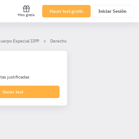
Hacer test gratis
Iniciar Sesión
Mes gratis
Cuerpo Especial IIPP
Derecho Administrativo
Tema 5
II.
as justificadas
Hacer test