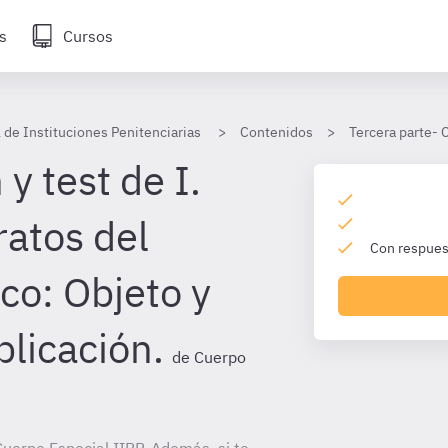
s
Cursos
 de Instituciones Penitenciarias
Contenidos
Tercera parte- 
y test de I.
ratos del
Con respuest
co: Objeto y
plicación.
de Cuerpo