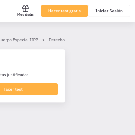
Hacer test gratis
Iniciar Sesión
Mes gratis
Cuerpo Especial IIPP
Derecho Administrativo
Tema 7
I. 
as justificadas
Hacer test