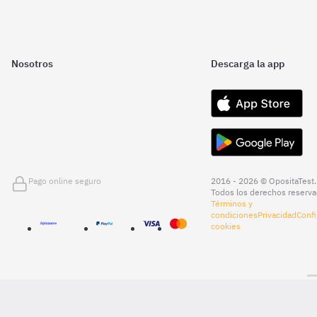
Nosotros
Descarga la app
Pago online seguro
2016 - 2026 © OpositaTest.
Todos los derechos reserva
Términos y
condiciones
Privacidad
Confi
cookies