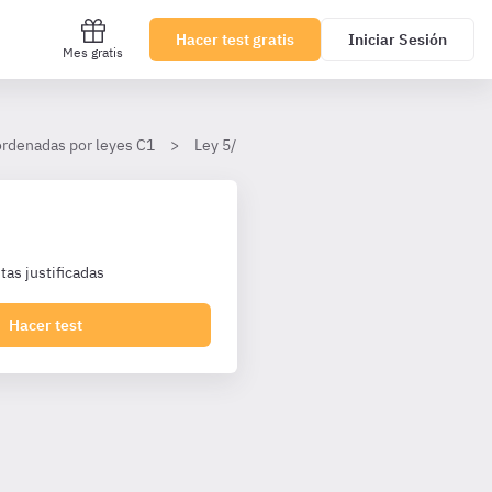
Hacer test gratis
Iniciar Sesión
Mes gratis
ordenadas por leyes C1
Ley 5/2023, de 7 de junio, de la Función Pú
as justificadas
Hacer test