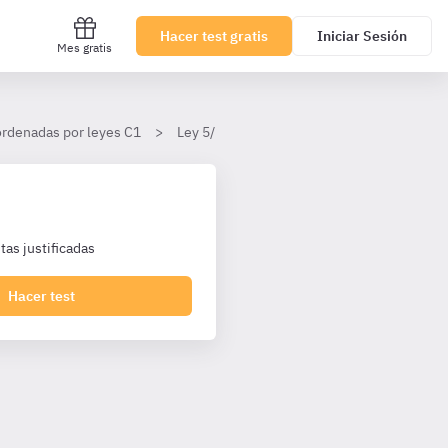
Hacer test gratis
Iniciar Sesión
Mes gratis
ordenadas por leyes C1
Ley 5/2023, de 7 de junio, de la Función Pú
as justificadas
Hacer test