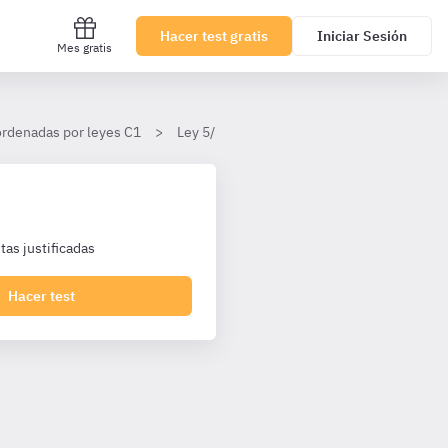
Hacer test gratis
Iniciar Sesión
Mes gratis
ordenadas por leyes C1
Ley 5/2023, de 7 de junio, de la Función Pú
as justificadas
Hacer test