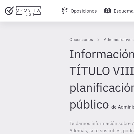
Oposiciones
Esquema
Oposiciones
Administrativos
Información
TÍTULO VIII
planificaci
público
de Adminis
Te damos información sobre A
Además, si te suscribes, podr