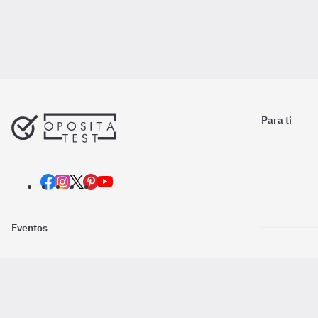
Para ti
Eventos
Nosotros
Descarga la