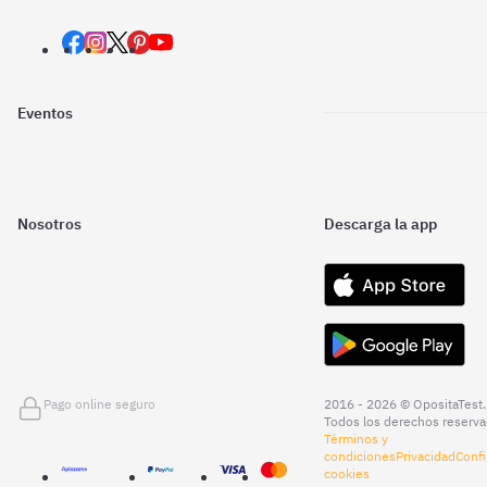
Eventos
Nosotros
Descarga la app
Pago online seguro
2016 - 2026 © OpositaTest.
Todos los derechos reserva
Términos y
condiciones
Privacidad
Confi
cookies