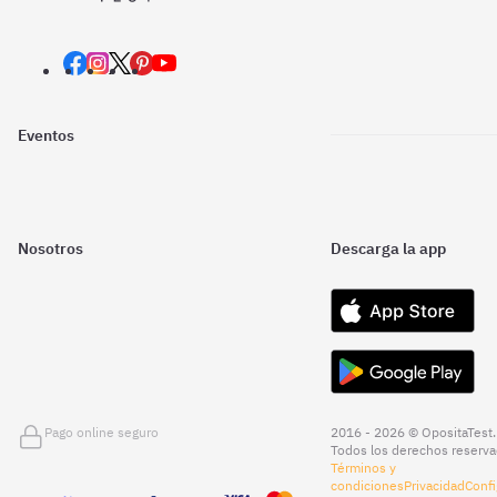
Eventos
Nosotros
Descarga la app
Pago online seguro
2016 - 2026 © OpositaTest.
Todos los derechos reserva
Términos y
condiciones
Privacidad
Confi