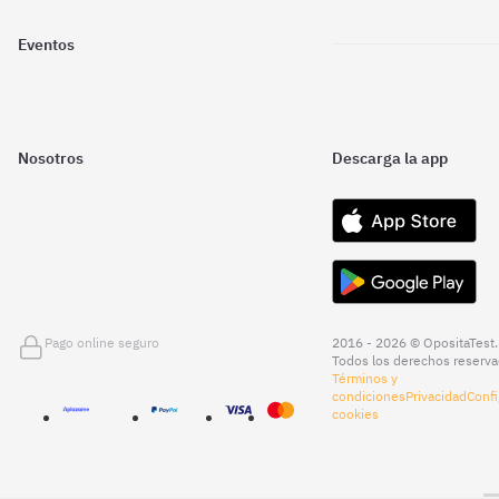
Eventos
Nosotros
Descarga la app
Pago online seguro
2016 - 2026 © OpositaTest.
Todos los derechos reserva
Términos y
condiciones
Privacidad
Confi
cookies