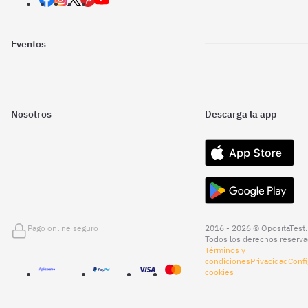
Eventos
Nosotros
Descarga la app
Pago online seguro
2016 - 2026 © OpositaTest.
Todos los derechos reserva
Términos y
condiciones
Privacidad
Confi
cookies