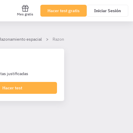
Hacer test gratis
Iniciar Sesión
Mes gratis
 Razonamiento espacial
Razonamiento espacial - Nivel básico
as justificadas
Hacer test