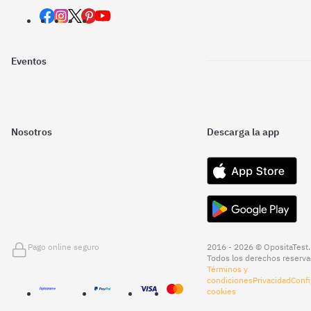
Eventos
Nosotros
Descarga la app
Pago online seguro
2016 - 2026 © OpositaTest.
Todos los derechos reserva
Términos y
condiciones
Privacidad
Confi
cookies