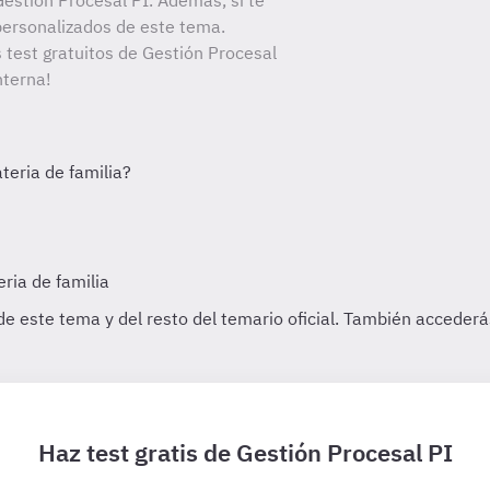
estión Procesal PI. Además, si te
personalizados de este tema.
s test gratuitos de Gestión Procesal
nterna!
Haz test gratis de Gestión Procesal PI