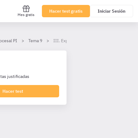
Hacer test gratis
Iniciar Sesión
Mes gratis
ocesal PI
Tema 9
III. Expedientes de jurisdicción voluntaria 
as justificadas
Hacer test