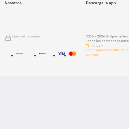
Nosotros
Descarga la app
Pago online seguro
2016 - 2026 © OpositaTest.
Todos los derechos reserva
Términos y
condiciones
Privacidad
Confi
cookies