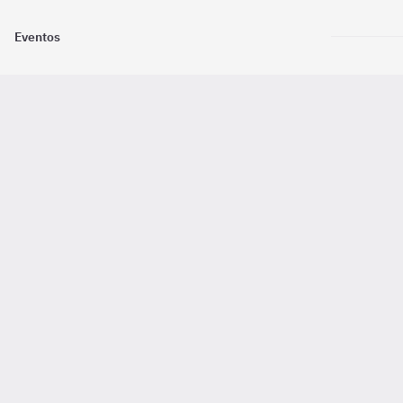
Eventos
Nosotros
Descarga la
Pago online seguro
2016 - 2026 ©