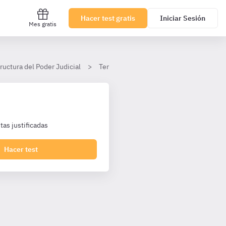
Hacer test gratis
Iniciar Sesión
Mes gratis
ructura del Poder Judicial
Tema 10
II. Derechos de informació
as justificadas
Hacer test