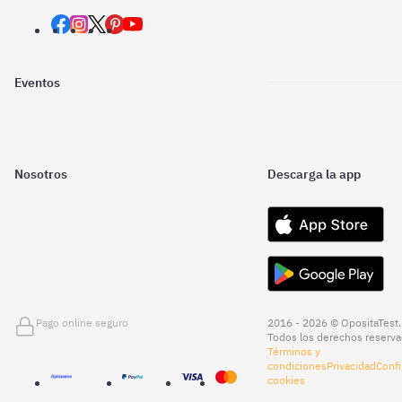
Eventos
Nosotros
Descarga la app
Pago online seguro
2016 - 2026 © OpositaTest.
Todos los derechos reserva
Términos y
condiciones
Privacidad
Confi
cookies