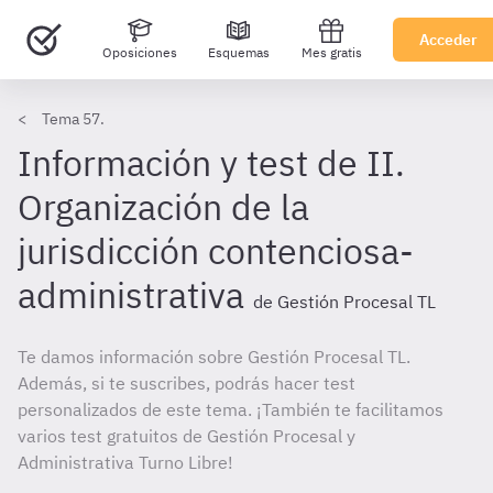
Acceder
Oposiciones
Esquemas
Mes gratis
Tema 57.
Información y test de II.
Organización de la
jurisdicción contenciosa-
administrativa
de Gestión Procesal TL
Te damos información sobre Gestión Procesal TL.
Además, si te suscribes, podrás hacer test
personalizados de este tema. ¡También te facilitamos
varios test gratuitos de Gestión Procesal y
Administrativa Turno Libre!