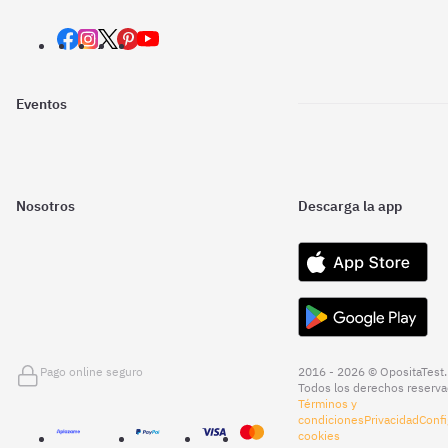
Eventos
Nosotros
Descarga la app
Pago online seguro
2016 - 2026 © OpositaTest.
Todos los derechos reserva
Términos y
condiciones
Privacidad
Confi
cookies