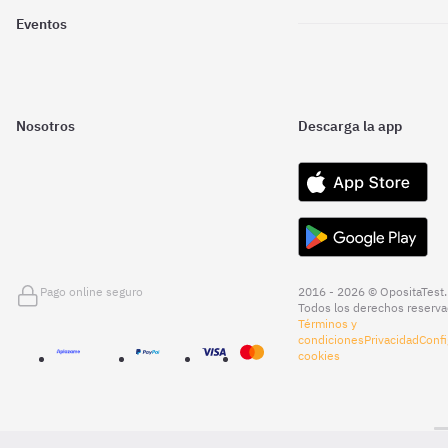
Eventos
Nosotros
Descarga la app
Pago online seguro
2016 - 2026 © OpositaTest.
Todos los derechos reserva
Términos y
condiciones
Privacidad
Confi
cookies