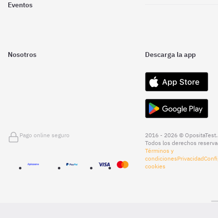
Eventos
Nosotros
Descarga la app
Pago online seguro
2016 - 2026 © OpositaTest.
Todos los derechos reserva
Términos y
condiciones
Privacidad
Confi
cookies