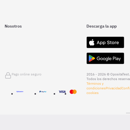
Nosotros
Descarga la app
Pago online seguro
2016 - 2026 © OpositaTest.
Todos los derechos reserva
Términos y
condiciones
Privacidad
Confi
cookies