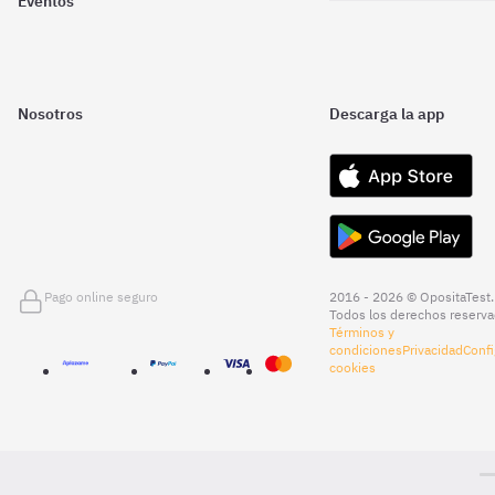
Eventos
Nosotros
Descarga la app
Pago online seguro
2016 - 2026 © OpositaTest.
Todos los derechos reserva
Términos y
condiciones
Privacidad
Confi
cookies