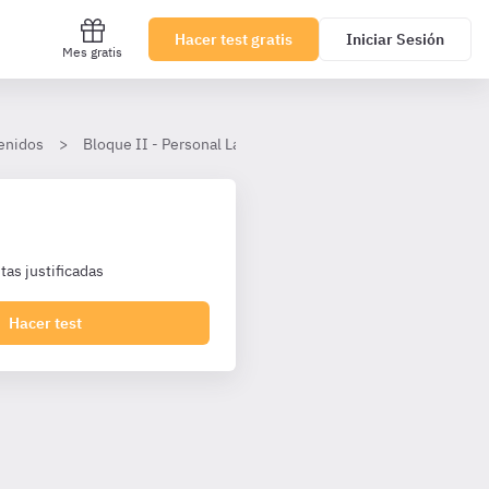
Hacer test gratis
Iniciar Sesión
Mes gratis
enidos
Bloque II - Personal Laboral Agencia Tributaria I2 Turno Lib
as justificadas
Hacer test