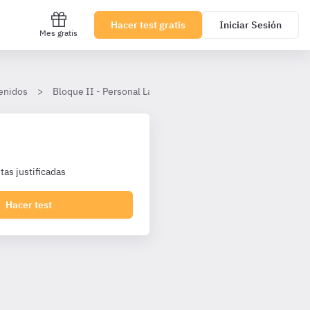
Hacer test gratis
Iniciar Sesión
Mes gratis
enidos
Bloque II - Personal Laboral Agencia Tributaria I2 Turno Lib
as justificadas
Hacer test