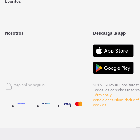
Eventos
Nosotros
Descarga la app
Pago online seguro
2016 - 2026 © OpositaTest.
Todos los derechos reserva
Términos y
condiciones
Privacidad
Confi
cookies