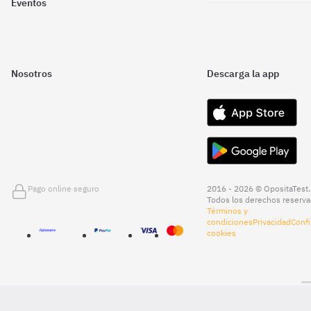
Eventos
Nosotros
Descarga la app
Pago online seguro
2016 - 2026 © OpositaTest.
Todos los derechos reserva
Términos y
condiciones
Privacidad
Confi
cookies