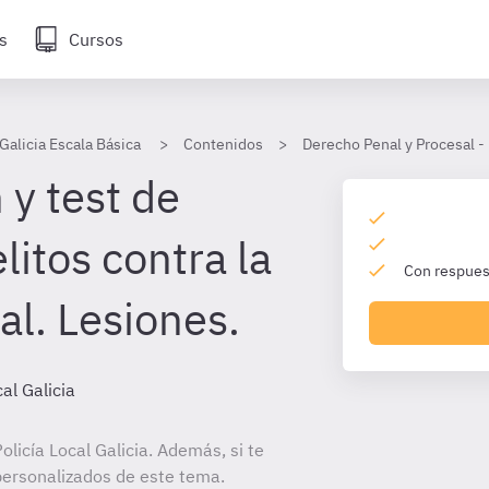
s
Cursos
 Galicia Escala Básica
Contenidos
Derecho Penal y Procesal - 
 y test de
itos contra la
Con respuest
al. Lesiones.
cal Galicia
licía Local Galicia. Además, si te
personalizados de este tema.