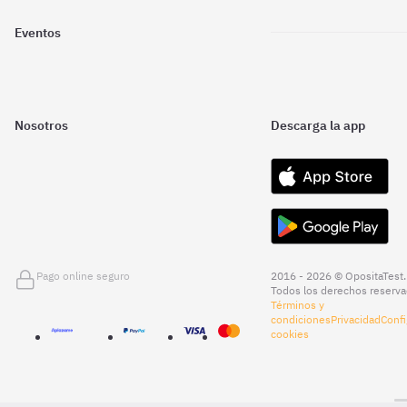
Eventos
Nosotros
Descarga la app
Pago online seguro
2016 - 2026 © OpositaTest.
Todos los derechos reserva
Términos y
condiciones
Privacidad
Confi
cookies