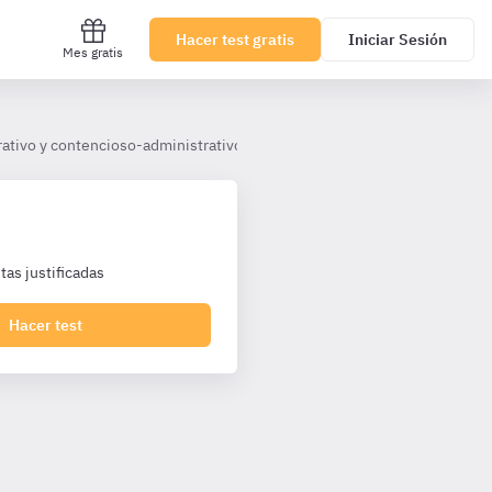
Hacer test gratis
Iniciar Sesión
Mes gratis
ativo y contencioso-administrativo
19. El régimen jurídico de extr
as justificadas
Hacer test