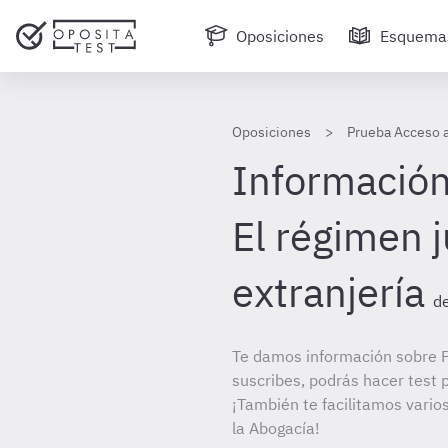
Oposiciones
Esquema
Oposiciones
Prueba Acceso a
Información 
El régimen j
extranjería
d
Te damos información sobre P
suscribes, podrás hacer test 
¡También te facilitamos vario
la Abogacía!