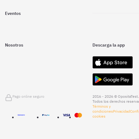
Eventos
Nosotros
Descarga la app
Pago online seguro
2016 - 2026 © OpositaTest.
Todos los derechos reserva
Términos y
condiciones
Privacidad
Confi
cookies