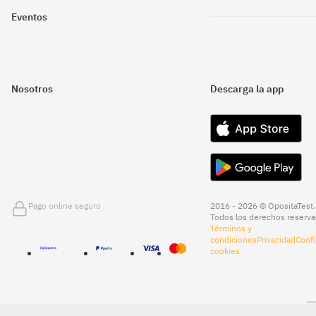
Eventos
Nosotros
Descarga la app
Pago online seguro
2016 - 2026 © OpositaTest.
Todos los derechos reserva
Términos y
condiciones
Privacidad
Confi
cookies