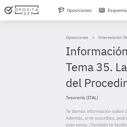
Oposiciones
Esquema
Oposiciones
Intervención-Te
Información
Tema 35. La
del Procedi
Tesorería (ITAL)
Te damos información sobre In
Además, si te suscribes, podr
este tema. ¡También te facilit