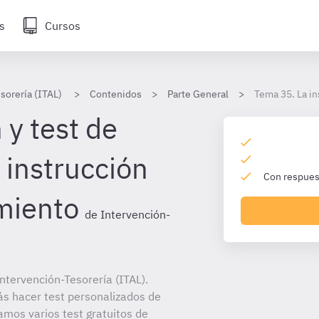
s
Cursos
sorería (ITAL)
Contenidos
Parte General
Tema 35. La i
 y test de
 instrucción
Con respuest
miento
de Intervención-
tervención-Tesorería (ITAL).
ás hacer test personalizados de
amos varios test gratuitos de