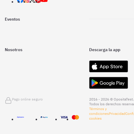
Eventos
Nosotros
Descarga la app
Pago online seguro
2016 - 2026 © OpositaTest.
Todos los derechos reserva
Términos y
condiciones
Privacidad
Confi
cookies