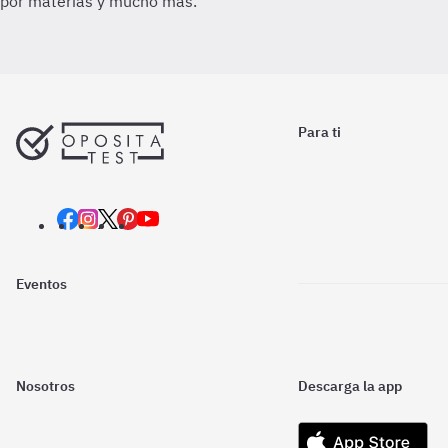
Para ti
Eventos
Nosotros
Descarga la app