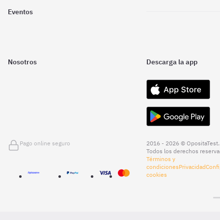
Eventos
Nosotros
Descarga la app
Pago online seguro
2016 - 2026 © OpositaTest.
Todos los derechos reserva
Términos y
condiciones
Privacidad
Confi
cookies