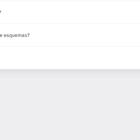
?
 de esquemas?