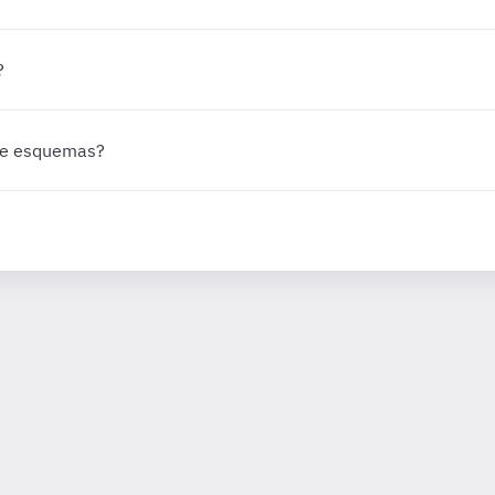
?
 de esquemas?