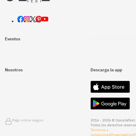
Eventos
Nosotros
Descarga la app
Pago online seguro
2016 - 2026 © OpositaTest.
Todos los derechos reserva
Términos y
condiciones
Privacidad
Confi